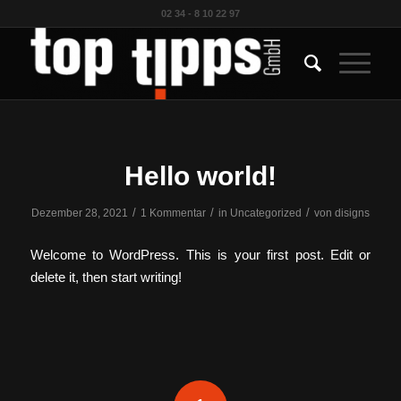
02 34 - 8 10 22 97
Hello world!
/
/
/
Dezember 28, 2021
1 Kommentar
in
Uncategorized
von
disigns
Welcome to WordPress. This is your first post. Edit or
delete it, then start writing!